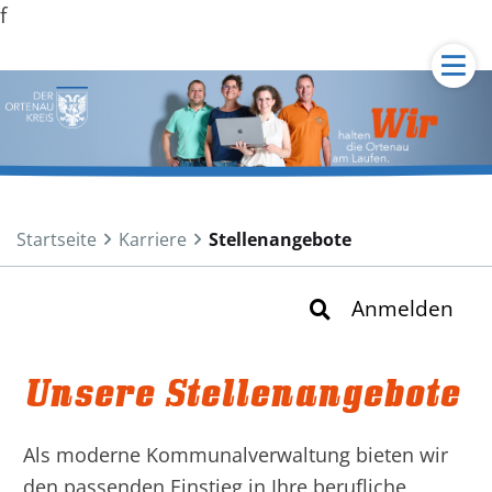
f
Zum Inhalt springen
Zum Hauptmenü springen
Zur Suche springen
[3]
[1]
[2]
Startseite
Karriere
Stellenangebote
Anmelden
Unsere Stellenangebote
Als moderne Kommunalverwaltung bieten wir
den passenden Einstieg in Ihre berufliche