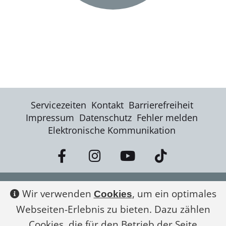
Servicezeiten
Kontakt
Barrierefreiheit
Impressum
Datenschutz
Fehler melden
Elektronische Kommunikation
Kontakt
Wir verwenden
, um ein optimales
Cookies
Webseiten-Erlebnis zu bieten. Dazu zählen
Landratsamt Ortenaukreis
Cookies, die für den Betrieb der Seite